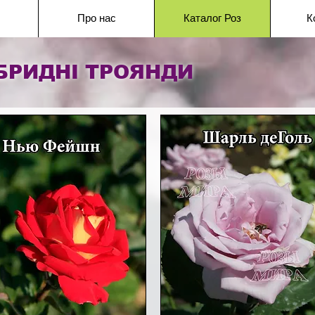
Про нас
Каталог Роз
К
БРИДНІ ТРОЯНДИ