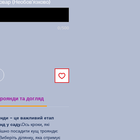
овар (Необов'язково)
0/500
роянди та догляд
нди – це важливий етап
д у саду.
Ось кроки, які
ішно посадити кущ троянди:
Виберіть ділянку, яка отримує