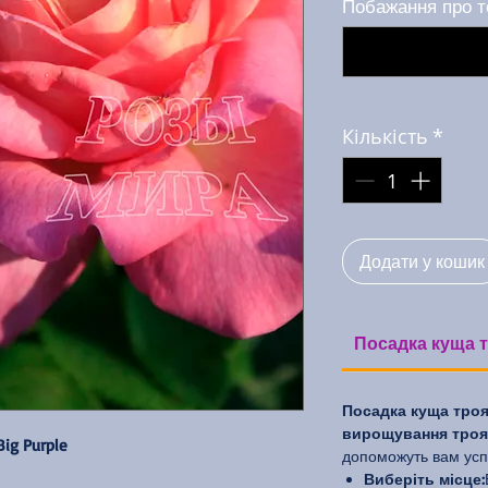
Побажання про т
Кількість
*
Додати у кошик
Посадка куща т
Посадка куща троя
вирощування троян
Big Purple
допоможуть вам усп
Виберіть місце: