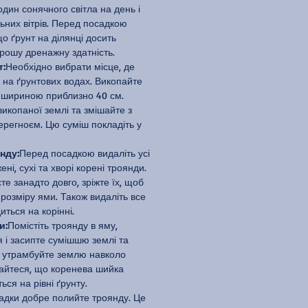
ин сонячного світла на день і
ьних вітрів. Перед посадкою
о ґрунт на ділянці досить
рошу дренажну здатність.
т:
Необхідно вибрати місце, де
 на ґрунтових водах. Викопайте
 шириною приблизно 40 см.
викопаної землі та змішайте з
регноєм. Цю суміш покладіть у
нду:
Перед посадкою видаліть усі
ні, сухі та хворі корені троянди.
те занадто довго, зріжте їх, щоб
 розміру ями. Також видаліть все
иться на корінні.
и:
Помістіть троянду в яму,
я і засипте сумішшю землі та
о утрамбуйте землю навколо
найтеся, що коренева шийка
ся на рівні ґрунту.
адки добре полийте троянду. Це