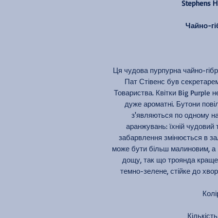
Stephens Н
Чайно-гіб
Ця чудова пурпурна чайно-гіб
Пат Стівенс був секретаре
Товариства. Квітки Big Purple н
дуже ароматні. Бутони пові
з'являються по одному на
аранжувань: їхній чудовий 
забарвлення змінюється в зал
може бути більш малиновим, а н
дощу, так що троянда краще 
темно-зелене, стійке до хво
Колі
Кількість