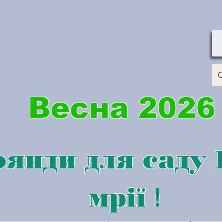
Весна 2026
янди для саду
мрії
!