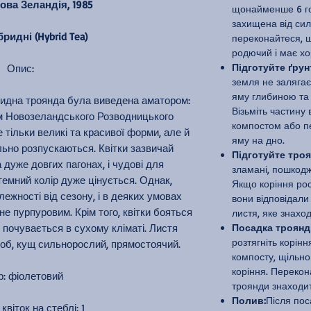
ова Зеландія, 1985
щонайменше 6 год
захищена від сил
ридні (Hybrid Tea)
переконайтеся, щ
родючий і має хо
Підготуйте ґрун
Опис:
земля не залягає
яму глибиною та
ридна троянда була виведена аматором:
Візьміть частину 
м Новозеландського Розводницького
компостом або пе
е тільки великі та красивої форми, але й
яму на дно.
льно розпускаються. Квітки зазвичай
Підготуйте троя
 дуже довгих пагонах, і чудові для
зламані, пошкодже
темний колір дуже цінується. Однак,
Якщо коріння рос
ежності від сезону, і в деяких умовах
вони відповідали
е пурпуровим. Крім того, квітки бояться
листя, яке знаход
почувається в сухому кліматі. Листя
Посадка троянд
розтягніть корінн
роб, кущ сильнорослий, прямостоячий.
компосту, щільн
коріння. Переко
р: фіолетовий
троянди знаходить
Полив:
Після пос
 квіток на стеблі: 1