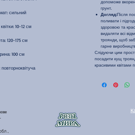
допоможе вкорен
грунт.
мат: сильний
Догляд:
Після по
поливати і підго
квітки: 10-12 см
здоровою та крас
видаляти всі від
троянди, щоб заб
та: 120-175 см
гарне виробництво
Слідуючи цим прост
ина: 100 см
посадити кущ троян
красивими квітами п
: повторноквітуча
К
кове
бл.,