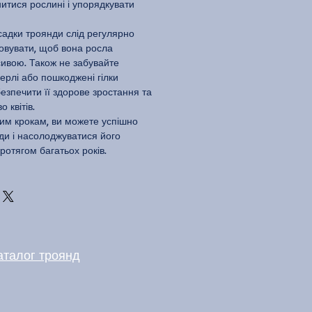
итися рослині і упорядкувати
садки троянди слід регулярно
довувати, щоб вона росла
ивою. Також не забувайте
мерлі або пошкоджені гілки
езпечити її здорове зростання та
 квітів.
им крокам, ви можете успішно
ди і насолоджуватися його
ротягом багатьох років.
аталог троянд