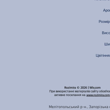
Аро
Розмір 
Висо
Шир
Цвітіння
Rozimira © 2026 | Wix.com
При використанні матеріалів сайту обов'яз
активне посилання на
www.rozimira.com
Мелітопольський р-н., Запорізька о