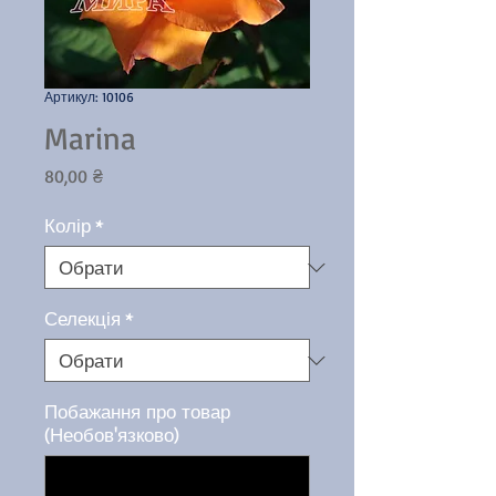
Артикул: 10106
Marina
Ціна
80,00 ₴
Колір
*
Селекція
*
Побажання про товар
(Необов'язково)