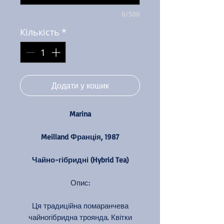
0/500
Кількість
*
Додати у кошик
Marina
Meilland Франція, 1987
Чайно-гібридні (Hybrid Tea)
Опис:
Ця традиційна помаранчева
чайногібридна троянда. Квітки