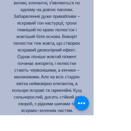
великі, елегантні, з'являються по
одному на довгих пагонах.
Забарвлення дуже привабливе –
яскравий тон настурції, трохи
темніший по краях пелюсток і
жовтіший біля основи. Виворіт
пелюсток теж жовта, що створює
яскравий двоколірний ефект.
Однак пізніше жовтий пігмент
починає вигоряти, і пелюстки
стають червонішими, а кінчики –
малиновими. Але на всіх стадіях
квітка неймовірно елегантна, а
кольори яскраві та гармонійні. Кущ
сильнорослий, досить стійкий до
хвороб, з рідкими шипами та
яскраво-зеленим листям.
Колір: оранжевий