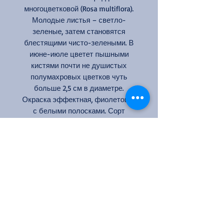
многоцветковой (Rosa multiflora).
Молодые листья – светло-
зеленые, затем становятся
блестящими чисто-зелеными. В
июне-июле цветет пышными
кистями почти не душистых
полумахровых цветков чуть
больше 2,5 см в диаметре.
Окраска эффектная, фиолетовая
с белыми полосками. Сорт
выносливый, подходит для
выращивания в полутени, хотя
цветение там будет не таким
длительным и обильным
Цвет: лилово-фиолетовый
Кол-во цветков на стебле: 5-10
Аромат: слабый
Размер цветка: 3-4 см
Высота: 300-350 см