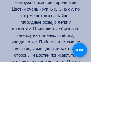
жемчужно-розовой серединкой.
Цветки очень крупные, 13-15 см, по
форме похожи на чайно-
гибридные розы, с легким
ароматом. Появляются обычно по
одному на длинных стеблях,
иногда по 2-3. Побеги с цветами не
жесткие, а изящно изгибаются в
стороны, и цветки поникают, так
что снизу их хорошо видно. После
первого обильного цветения
появляются лишь отдельные
цветки, во влажную погоду
возможно не раскрывание
бутонов.
Цвет: белый
Кол-во цветков на стебле: 1-3
Аромат: слабый
Размер цветка: 14-16 см
Высота: 200-300 см