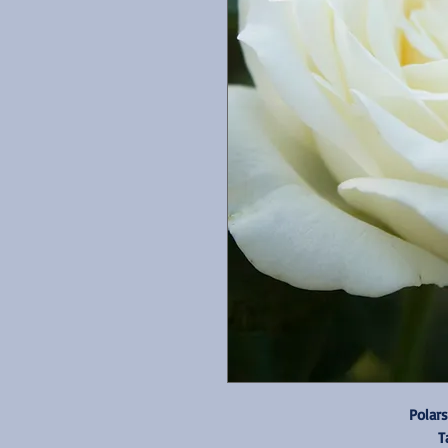
Polars
T