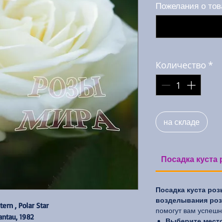
Пожелания о тов
Количество
*
на складе
Посадка куста 
Посадка куста роз
возделывания роз 
tern , Polar Star
помогут вам успешно
antau, 1982
Выберите место