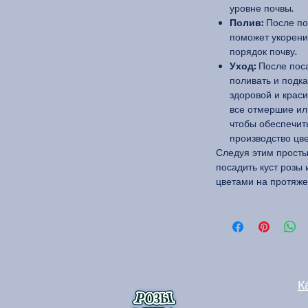
уровне почвы.
Полив:
После пос
поможет укорени
порядок почву.
Уход:
После поса
поливать и подк
здоровой и краси
все отмершие ил
чтобы обеспечит
производство цве
Следуя этим прост
посадить куст розы
цветами на протяже
К