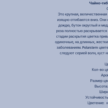
Чайно-гибр
Это крупная, величественная 
изящно отгибаются вниз. Они о
дождю, бутон округлый и мед
роза полностью раскрывается 
стадии раскрытия цветка прив
одиночные, на длинных, жестких
заболеваниям. Polarstern цвете
следуют серией волн, куст н
Ц
Кол-во цв
Аро
Размер ц
Высот
Шир
Устойчивост
Цветение: 