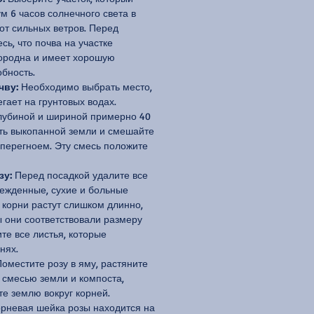
м 6 часов солнечного света в
от сильных ветров. Перед
сь, что почва на участке
ородна и имеет хорошую
бность.
чву:
Необходимо выбрать место,
егает на грунтовых водах.
лубиной и шириной примерно 40
сть выкопанной земли и смешайте
 перегноем. Эту смесь положите
зу:
Перед посадкой удалите все
ежденные, сухие и больные
 корни растут слишком длинно,
ы они соответствовали размеру
те все листья, которые
нях.
оместите розу в яму, растяните
 смесью земли и компоста,
те землю вокруг корней.
корневая шейка розы находится на