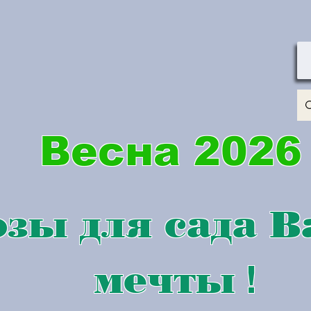
Весна 2026
зы для сада 
мечты
!