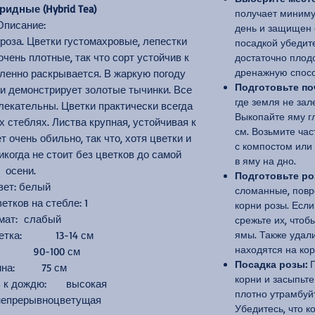
идные (Hybrid Tea)
получает миниму
Описание:
день и защищен 
роза. Цветки густомахровые, лепестки
посадкой убедите
чень плотные, так что сорт устойчив к
достаточно плод
дренажную спосо
ленно раскрывается. В жаркую погоду
Подготовьте по
и демонстрирует золотые тычинки. Все
где земля не зал
лекательны. Цветки практически всегда
Выкопайте яму г
 стеблях. Листва крупная, устойчивая к
см. Возьмите ча
т очень обильно, так что, хотя цветки и
с компостом или
икогда не стоит без цветков до самой
в яму на дно.
осени.
Подготовьте ро
вет: белый
сломанные, повр
етков на стебле: 1
корни розы. Если
мат: слабый
срежьте их, чтоб
ветка: 13-14 см
ямы. Также удали
находятся на кор
а: 90-100 см
Посадка розы:
П
ина: 75 см
корни и засыпьте
ь к дождю: высокая
плотно утрамбуй
непрерывноцветущая
Убедитесь, что 