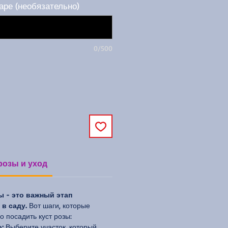
аре (необязательно)
0/500
розы и уход
ы - это важный этап
в саду.
Вот шаги, которые
 посадить куст розы:
:
Выберите участок, который