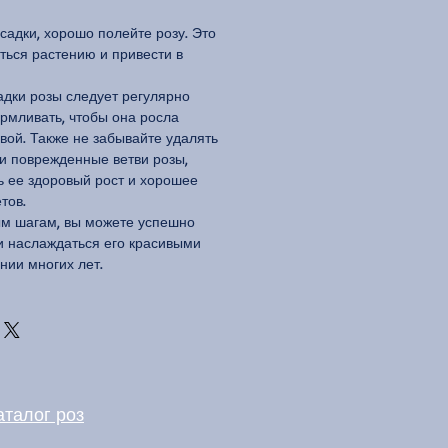
адки, хорошо полейте розу. Это
ться растению и привести в
дки розы следует регулярно
армливать, чтобы она росла
вой. Также не забывайте удалять
и поврежденные ветви розы,
ь ее здоровый рост и хорошее
тов.
ым шагам, вы можете успешно
 и наслаждаться его красивыми
нии многих лет.
аталог роз