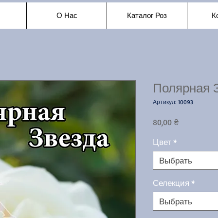
О Нас
Каталог Роз
К
Полярная 
Артикул: 10093
Цена
80,00 ₴
Цвет
*
Выбрать
Селекция
*
Выбрать