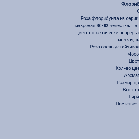
Флорибу
Роза флорибунда из серии 
махровая 80-82 лепестка. На 
Цветет практически непрерыв
мелкая, п
Роза очень устойчивая
Моро
Цве
Кол-во цве
Аром
Размер 
Высот
Шир
Цветение: