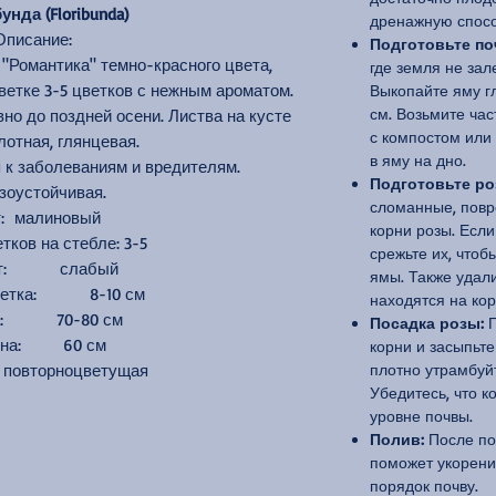
нда (Floribunda)
дренажную спосо
Описание:
Подготовьте по
"Романтика" темно-красного цвета,
где земля не зал
ветке 3-5 цветков с нежным ароматом.
Выкопайте яму г
см. Возьмите ча
но до поздней осени. Листва на кусте
с компостом или
лотная, глянцевая.
в яму на дно.
 к заболеваниям и вредителям.
Подготовьте ро
зоустойчивая.
сломанные, повр
т: малиновый
корни розы. Если
тков на стебле: 3-5
срежьте их, чтоб
ат: слабый
ямы. Также удали
цветка: 8-10 см
находятся на кор
а: 70-80 см
Посадка розы:
П
ина: 60 см
корни и засыпьте
 повторноцветущая
плотно утрамбуй
Убедитесь, что 
уровне почвы.
Полив:
После пос
поможет укорени
порядок почву.