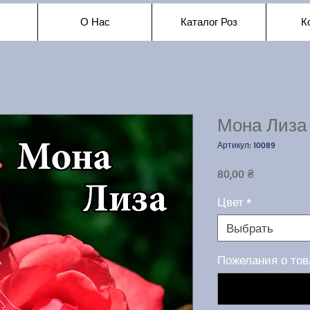
О Нас
Каталог Роз
К
Мона Лиза
Артикул: 10089
Цена
80,00 ₴
Цвет
*
Выбрать
Пожелания о тов