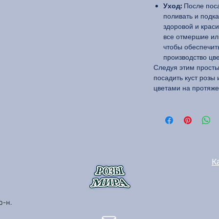
Уход:
После поса
поливать и подк
здоровой и краси
все отмершие ил
чтобы обеспечит
производство цве
Следуя этим прост
посадить куст розы
цветами на протяже
К
р-н.