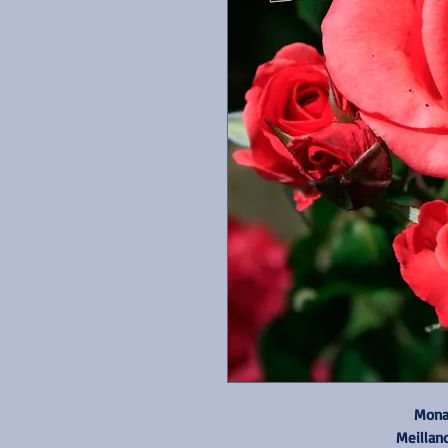
Mona 
Meillan