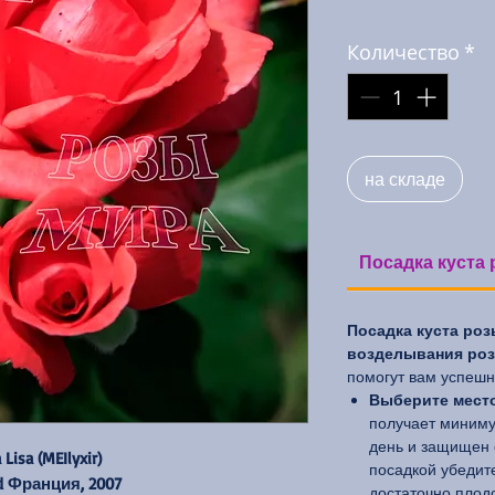
Количество
*
на складе
Посадка куста 
Посадка куста роз
возделывания роз 
помогут вам успешно
Выберите место
получает миниму
день и защищен 
Lisa (MEIlyxir)
посадкой убедите
d Франция, 2007
достаточно плод