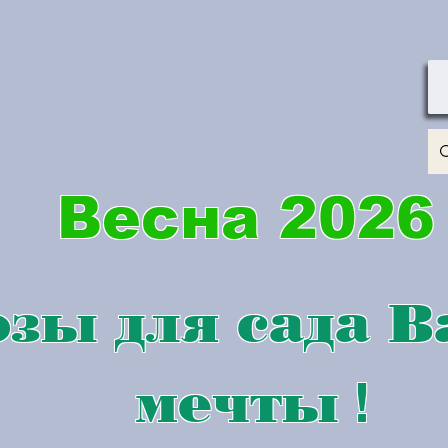
Весна 2026
зы для сада 
мечты
!