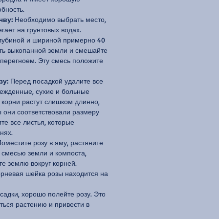
бность.
чву:
Необходимо выбрать место,
егает на грунтовых водах.
лубиной и шириной примерно 40
сть выкопанной земли и смешайте
 перегноем. Эту смесь положите
зу:
Перед посадкой удалите все
ежденные, сухие и больные
 корни растут слишком длинно,
ы они соответствовали размеру
те все листья, которые
нях.
оместите розу в яму, растяните
 смесью земли и компоста,
те землю вокруг корней.
корневая шейка розы находится на
адки, хорошо полейте розу. Это
ться растению и привести в