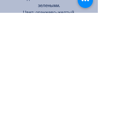
зелеными.
Цвет: оранжево-желтый,
полосатый
Кол-во цветков на стебле: 3-5
Аромат: слабый
Размер цветка: 6-8 см
Высота: 120-180 см
Ширина: 100 см
Устойчивость к дождю:
средняя
Цветение: повторноцветущая
Посадка куста розы и уход
Посадка куста розы - это
важный этап возделывания роз
в саду.
Вот шаги, которые помогут
вам успешно посадить куст розы:
Выберите место:
Выберите