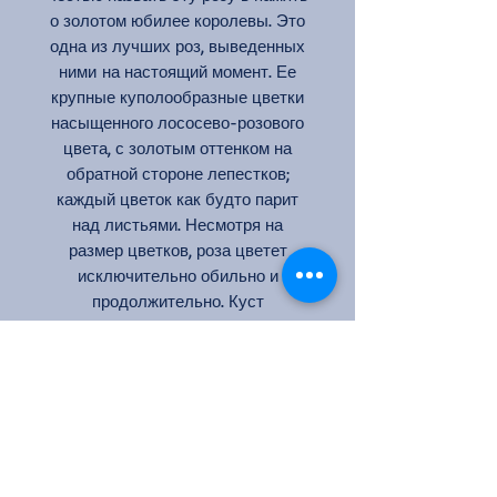
о золотом юбилее королевы. Это
одна из лучших роз, выведенных
ними на настоящий момент. Ее
крупные куполообразные цветки
насыщенного лососево-розового
цвета, с золотым оттенком на
обратной стороне лепестков;
каждый цветок как будто парит
над листьями. Несмотря на
размер цветков, роза цветет
исключительно обильно и
продолжительно. Куст
сильнорослый, красивой формы.
Очень устойчива к заболеваниям.
Цветки пахнут фруктами, лимоном
и свежей земляникой.
Цвет: лососево-розовый
Кол-во цветков на стебле: 1-3