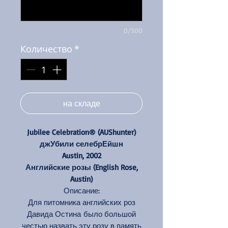
0/500
Количество
*
на складе
Jubilee Celebration® (AUShunter)
джУбили селебрЕйшн
Austin, 2002
Английские розы (English Rose,
Austin)
Описание:
Для питомника английских роз
Давида Остина было большой
честью назвать эту розу в память