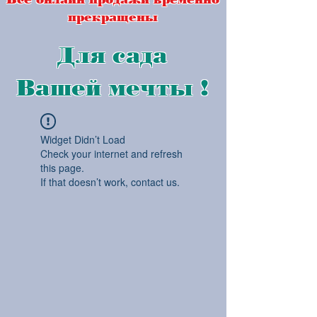
прекращены
Для сада
Вашей мечты !
Widget Didn’t Load
Check your internet and refresh
this page.
If that doesn’t work, contact us.