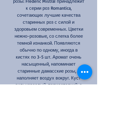
розы: Frederic Mistral принадлежит
к серии роз Romantica,
сочетающих лучшие качества
старинных роз с силой и
здоровьем современных. Цветки
нежно-розовые, со слегка более
темной изнанкой. Появляются
обычно по одному, иногда в
кистях по 3-5 шт. Аромат очень
насыщенный, напоминает
старинные дамасские розы, и
наполняет воздух вокруг. Куст
сильнорослый, прямостоячий, с
ярко-зеленой, устойчивой к
болезням листвой. Повторное
цветение очень быстрое. В
жарком климате может достигать
2 м в высоту, цветки лучше
выглядят в сухую погоду. (ARE)
Цвет: нежно-розовый