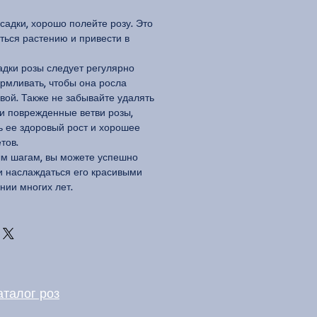
адки, хорошо полейте розу. Это
ться растению и привести в
дки розы следует регулярно
армливать, чтобы она росла
вой. Также не забывайте удалять
и поврежденные ветви розы,
ь ее здоровый рост и хорошее
тов.
ым шагам, вы можете успешно
 и наслаждаться его красивыми
нии многих лет.
аталог роз