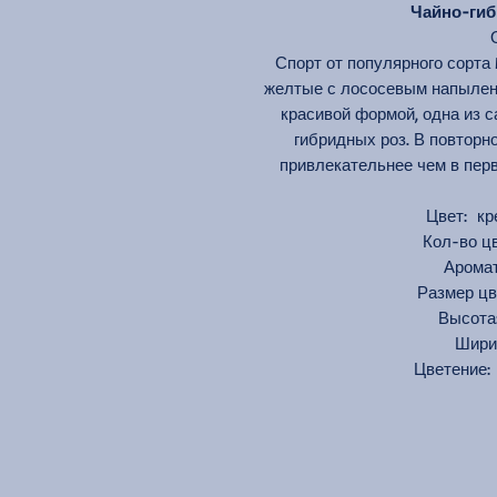
Чайно-гибр
Спорт от популярного сорта 
желтые с лососевым напылен
красивой формой, одна из 
гибридных роз. В повторн
привлекательнее чем в пер
Цвет: к
Кол-во цв
Аром
Размер 
Высот
Шир
Цветение: