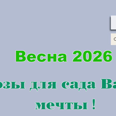
Весна 2026
зы для сада 
мечты
!