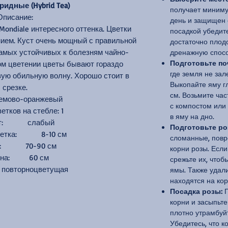
идные (Hybrid Tea)
получает миниму
Описание:
день и защищен 
Mondiale интересного оттенка. Цветки
посадкой убедите
ием. Куст очень мощный с правильной
достаточно плод
самых устойчивых к болезням чайно-
дренажную спосо
Подготовьте по
ом цветении цветы бывают гораздо
где земля не зал
вую обильную волну. Хорошо стоит в
Выкопайте яму г
срезке.
см. Возьмите ча
ремово-оранжевый
с компостом или
етков на стебле: 1
в яму на дно.
ат: слабый
Подготовьте ро
цветка: 8-10 см
сломанные, повр
а: 70-90 см
корни розы. Если
ина: 60 см
срежьте их, чтоб
 повторноцветущая
ямы. Также удали
находятся на кор
Посадка розы:
П
корни и засыпьте
плотно утрамбуй
Убедитесь, что 