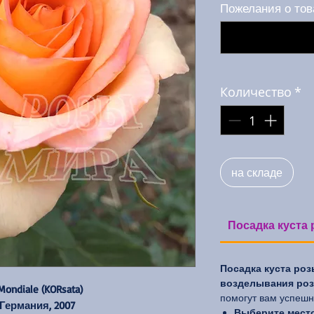
Пожелания о тов
Количество
*
на складе
Посадка куста 
Посадка куста роз
возделывания роз 
Mondiale (KORsata)
помогут вам успешно
 Германия, 2007
Выберите место