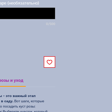
аре (необязательно)
0/500
розы и уход
ы - это важный этап
в саду.
Вот шаги, которые
 посадить куст розы:
:
Выберите участок, который