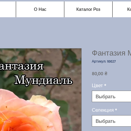
О Нас
Каталог Роз
К
Фантазия 
Артикул: 10027
Цена
80,00 ₴
Цвет
*
Выбрать
Селекция
*
Выбрать