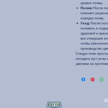
уровне почвы.
Полив:
После пос
поможет укорени
порядок почву.
Уход:
После поса
поливать и подк
здоровой и краси
все отмершие ил
чтобы обеспечит
производство цве
Следуя этим прост
посадить куст розы
цветами на протяже
К