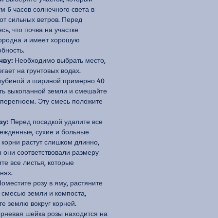
м 6 часов солнечного света в
от сильных ветров. Перед
сь, что почва на участке
ородна и имеет хорошую
бность.
чву:
Необходимо выбрать место,
егает на грунтовых водах.
лубиной и шириной примерно 40
сть выкопанной земли и смешайте
 перегноем. Эту смесь положите
зу:
Перед посадкой удалите все
ежденные, сухие и больные
 корни растут слишком длинно,
ы они соответствовали размеру
те все листья, которые
нях.
оместите розу в яму, растяните
 смесью земли и компоста,
те землю вокруг корней.
корневая шейка розы находится на