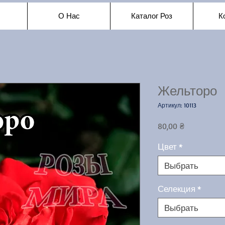
О Нас
Каталог Роз
К
Жельторо
Артикул: 10113
Цена
80,00 ₴
Цвет
*
Выбрать
Селекция
*
Выбрать