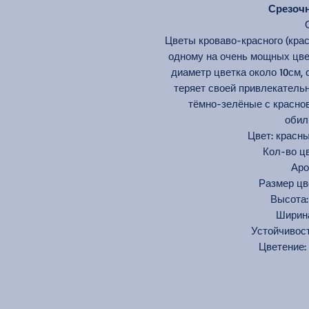
Срезочны
Цветы кроваво-красного (кра
одному на очень мощных цвет
диаметр цветка около 10см, 
теряет своей привлекательн
тёмно-зелёные с краснов
обил
Цвет: красн
Кол-во цв
Аро
Размер ц
Высот
Ширин
Устойчивос
Цветение: