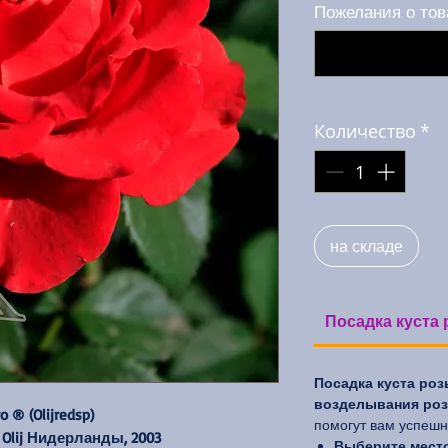
Пожелания о тов
Количество
*
на складе
Посадка куста 
Посадка куста роз
возделывания роз 
ro ® (Olijredsp)
помогут вам успешно
 Olij Нидерланды, 2003
Выберите место