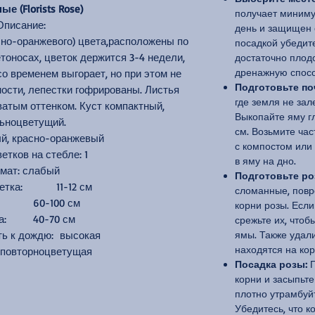
е (Florists Rose)
получает миниму
Описание:
день и защищен 
сно-оранжевого) цвета,расположены по
посадкой убедите
оносах, цветок держится 3-4 недели,
достаточно плод
дренажную спосо
со временем выгорает, но при этом не
Подготовьте по
ости, лепестки гофрированы. Листья
где земля не зал
атым оттенком. Куст компактный,
Выкопайте яму г
ьноцветущий.
см. Возьмите ча
ый, красно-оранжевый
с компостом или
етков на стебле: 1
в яму на дно.
мат: слабый
Подготовьте ро
ветка: 11-12 см
сломанные, повр
а: 60-100 см
корни розы. Если
а: 40-70 см
срежьте их, чтоб
ть к дождю: высокая
ямы. Также удали
находятся на кор
 повторноцветущая
Посадка розы:
П
корни и засыпьте
плотно утрамбуй
Убедитесь, что 