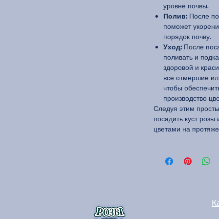
уровне почвы.
Полив:
После пос
поможет укорени
порядок почву.
Уход:
После поса
поливать и подк
здоровой и краси
все отмершие ил
чтобы обеспечит
производство цве
Следуя этим прост
посадить куст розы
цветами на протяже
К