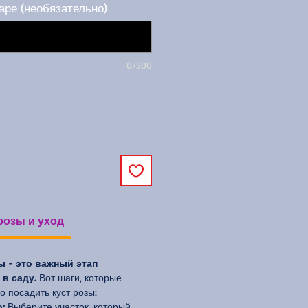
аре (необязательно)
0/500
розы и уход
ы - это важный этап
в саду.
Вот шаги, которые
 посадить куст розы:
:
Выберите участок, который