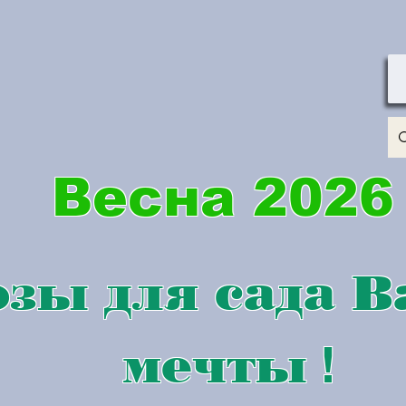
Весна 2026
зы для сада 
мечты
!