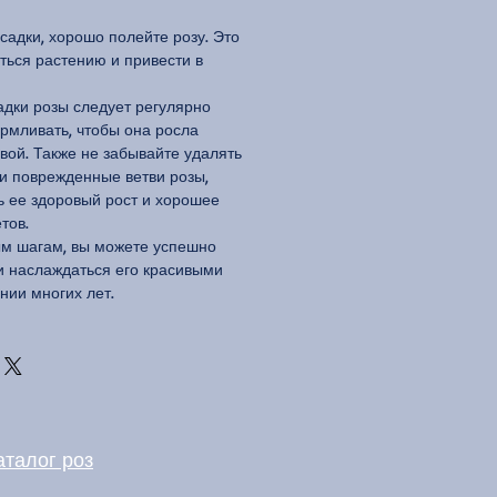
адки, хорошо полейте розу. Это
ться растению и привести в
дки розы следует регулярно
армливать, чтобы она росла
вой. Также не забывайте удалять
и поврежденные ветви розы,
ь ее здоровый рост и хорошее
тов.
ым шагам, вы можете успешно
 и наслаждаться его красивыми
нии многих лет.
аталог роз