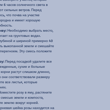
м 6 часов солнечного света в
от сильных ветров. Перед
сь, что почва на участке
ородна и имеет хорошую
бность.
чву:
Необходимо выбрать место,
егает на грунтовых водах.
лубиной и шириной примерно 40
сть выкопанной земли и смешайте
 перегноем. Эту смесь положите
зу:
Перед посадкой удалите все
ежденные, сухие и больные
 корни растут слишком длинно,
ы они соответствовали размеру
те все листья, которые
нях.
оместите розу в яму, растяните
 смесью земли и компоста,
те землю вокруг корней.
корневая шейка розы находится на