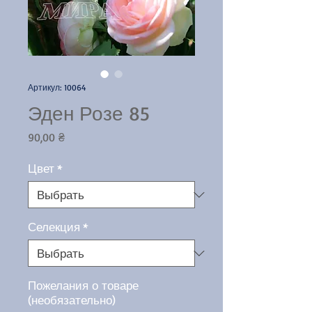
Артикул: 10064
Эден Розе 85
Цена
90,00 ₴
Цвет
*
Селекция
*
Пожелания о товаре
(необязательно)