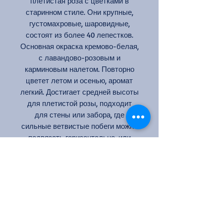
плетистая роза с цветками в
старинном стиле. Они крупные,
густомахровые, шаровидные,
состоят из более 40 лепестков.
Основная окраска кремово-белая,
с лавандово-розовым и
карминовым налетом. Повторно
цветет летом и осенью, аромат
легкий. Достигает средней высоты
для плетистой розы, подходит
для стены или забора, где
сильные ветвистые побеги можно
подвязать горизонтально, или
можно пустить его по высокой
опоре, либо с опорами
выращивать как куст. Листва
крупная, ярко-зеленая,
блестящая.
Цвет: нежно-розовый
Кол-во цветков на стебле: 1-3