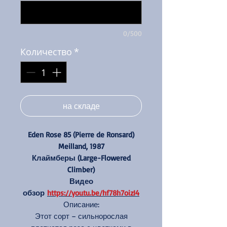
0/500
Количество
*
на складе
Eden Rose 85 (Pierre de Ronsard)
Meilland, 1987
Клаймберы (Large-Flowered
Climber)
Видео
обзор
https://youtu.be/hf78h7oizI4
Описание:
Этот сорт – сильнорослая