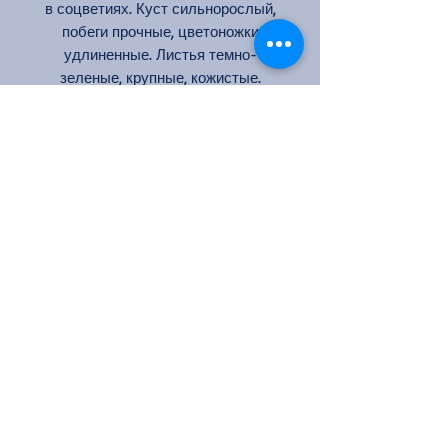
в соцветиях. Куст сильнорослый,
побеги прочные, цветоножки
удлиненные. Листья темно-
зеленые, крупные, кожистые.
Хорошее повторное цветение и
стабильная зимовка. Неплохая
устойчивость к грибным
болезням. Цвет: оранжевый
Кол-во цветков на стебле: 1
Аромат: средний
Размер цветка: 10-12 см
Высота: 80-100см
Ширина: 70 см
Цветение: повторноцветущая
Посадка куста розы и уход
Посадка куста розы - это
важный этап возделывания роз
в саду.
Вот шаги, которые помогут