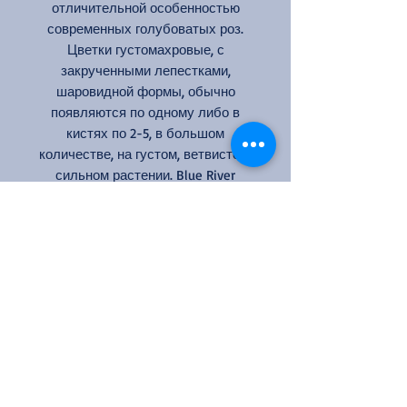
отличительной особенностью
современных голубоватых роз.
Цветки густомахровые, с
закрученными лепестками,
шаровидной формы, обычно
появляются по одному либо в
кистях по 2-5, в большом
количестве, на густом, ветвистом,
сильном растении. Blue River
превосходно чувствует себя в
сухом жарком климате, где цветки
могут медленно раскрываться,
меняя серебристые, серые,
лиловые оттенки. (ARE)
Цвет: лилово-сиреневый
Кол-во цветков на стебле: 1
Аромат: сильный
Размер цветка: 10-12 см
Высота: 90-100см
Ширина: 75 см