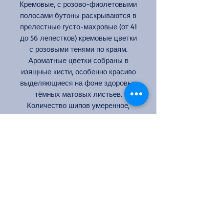
Кремовые, с розово-фиолетовыми
полосами бутоны раскрываются в
прелестные густо-махровые (от 41
до 56 лепестков) кремовые цветки
с розовыми тенями по краям.
Ароматные цветки собраны в
изящные кисти, особенно красиво
выделяющиеся на фоне здоровых
тёмных матовых листьев.
Количество шипов умеренное,
побеги прямые, хорошо
разветвлённые, образуют
красивый куст. Растение можно
высаживать в группы, а также
использовать солитерные
посадки.
Цвет: нежно-кремовый
Кол-во цветков на стебле: 3-5
Аромат: сильный
Размер цветка: 8-9 см