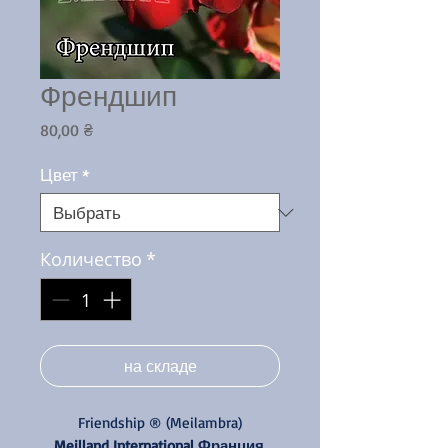
Френдшип
Цена
80,00 ₴
Цвет
*
Количество
*
на складе
Friendship ® (Meilambra)
Meilland International
Франция
,