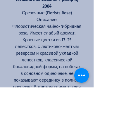
2004
Срезочные
(Florists Rose)
Описание:
Флористическая чайно-гибридная
роза. Имеет слабый аромат.
Красные цветки из 17-25
лепестков, с лютиково-желтым
реверсом и красивой укладкой
лепестков, классической
бокаловидной формы, на побегах
в основном одиночные, не
показывают серединку в полном
роспуске. В жарком климате края
лепестков могут запекаться,
дождь "держит" хорошо.
Цвет: красный, желтый
Кол-во цветков на стебле: 1-3
Аромат: слабый
Размер цветка: 8-9 см