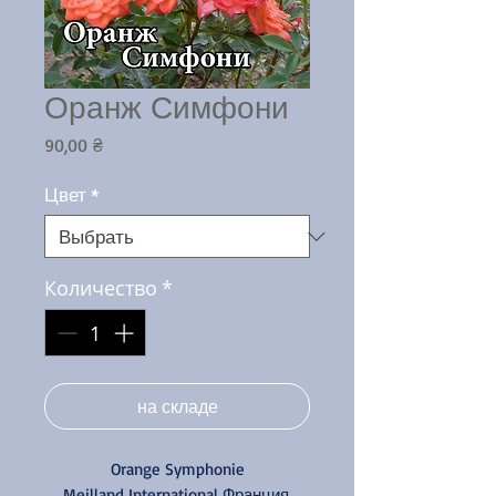
Оранж Симфони
Цена
90,00 ₴
Цвет
*
Количество
*
на складе
Orange Symphonie
Meilland International Франция,