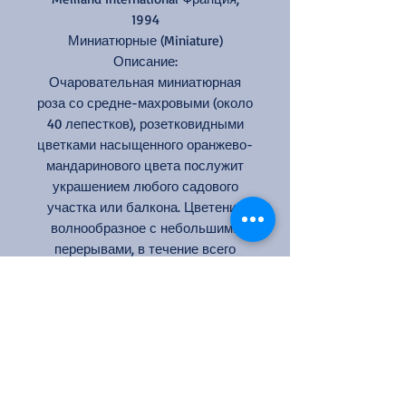
1994
Миниатюрные (Miniature)
Описание:
Очаровательная миниатюрная
роза со средне-махровыми (около
40 лепестков), розетковидными
цветками насыщенного оранжево-
мандаринового цвета послужит
украшением любого садового
участка или балкона. Цветение
волнообразное с небольшими
перерывами, в течение всего
сезона. Количество цветков в
соцветии от 1 до 5. Листва светло-
зеленая.
Цвет: оранжевый
Кол-во цветков на стебле: 1-3
Размер цветка: 4-5 см
Высота: 30-50 см