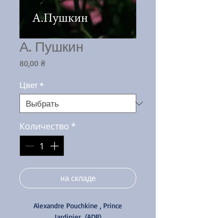
А. Пушкин
Цена
80,00 ₴
Цвет
*
Количество
*
на складе
Alexandre Pouchkine , Prince
Jardinier (ADR)