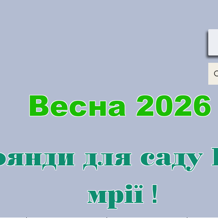
Весна 2026
янди для саду
мрії
!