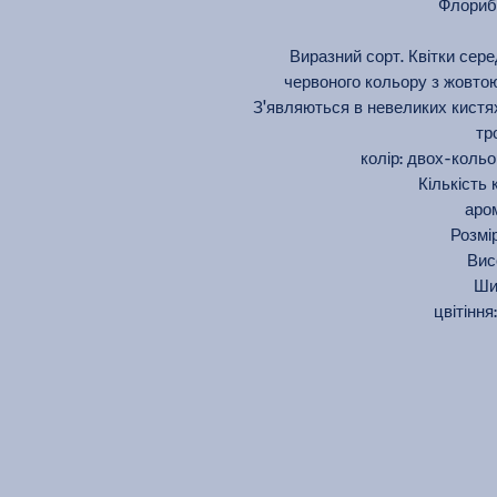
Флорибу
Виразний сорт. Квітки сере
червоного кольору з жовтою
З'являються в невеликих кистях
тр
колір: двох-коль
Кількість к
аром
Розмір
Вис
Ши
цвітіння