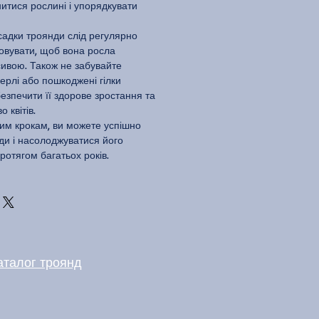
итися рослині і упорядкувати
садки троянди слід регулярно
довувати, щоб вона росла
ивою. Також не забувайте
мерлі або пошкоджені гілки
езпечити її здорове зростання та
 квітів.
им крокам, ви можете успішно
ди і насолоджуватися його
ротягом багатьох років.
аталог троянд