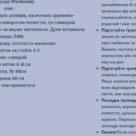
нда (Floribunda)
щонайменше 6 год
опис:
захищена від сил
дніх розмірів, насиченого оранжево-
переконайтеся, щ
 виворотом пелюсток, густомахрові.
родючий і має хо
 на міцних квітконосах. Дуже витривала
Підготуйте ґрун
оянда. (TAN)
земля не залягає
яму глибиною та
орова, золотисто-малинова
Візьміть частину 
віток на стеблі: 3-5
компостом або пе
ат: середній
яму на дно.
 квітки: 6-8 см
Підготуйте троя
ота: 70-90см
зламані, пошкодже
рина: 60 см
Якщо коріння рос
: повторноквітуча
вони відповідали
листя, яке знаход
Посадка троянд
розтягніть корінн
компосту, щільн
коріння. Переко
троянди знаходить
Полив:
Після пос