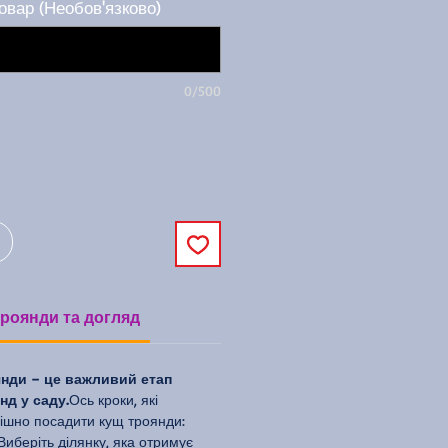
овар (Необов'язково)
0/500
роянди та догляд
нди – це важливий етап
д у саду.
Ось кроки, які
ішно посадити кущ троянди:
Виберіть ділянку, яка отримує