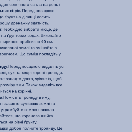
ин сонячного світла на день і
ьних вітрів. Перед посадкою
о ґрунт на ділянці досить
рошу дренажну здатність.
т:
Необхідно вибрати місце, де
 на ґрунтових водах. Викопайте
 шириною приблизно 40 см.
викопаної землі та змішайте з
регноєм. Цю суміш покладіть у
нду:
Перед посадкою видаліть усі
ні, сухі та хворі корені троянди.
те занадто довго, зріжте їх, щоб
 розміру ями. Також видаліть все
иться на корінні.
и:
Помістіть троянду в яму,
я і засипте сумішшю землі та
о утрамбуйте землю навколо
найтеся, що коренева шийка
ся на рівні ґрунту.
адки добре полийте троянду. Це