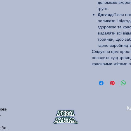
допоможе вкорен
грунт.
Догляд:
Після по
поливати і підго
здоровою та крас
видаляти всі від
троянди, щоб заб
гарне виробництво
Слідуючи цим прост
посадити кущ троян
красивими квітами п
К
кове
бл.,