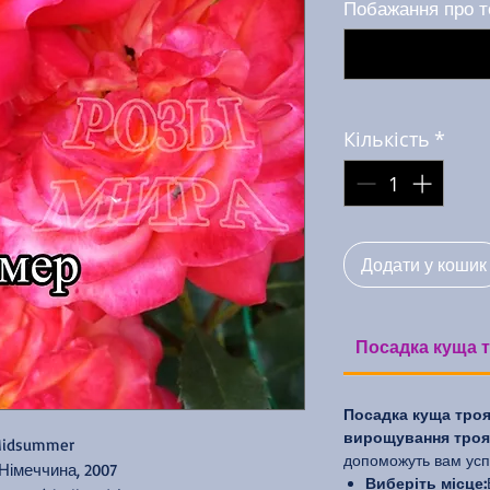
Побажання про т
Кількість
*
Додати у кошик
Посадка куща т
Посадка куща троя
вирощування троян
idsummer
допоможуть вам усп
 Німеччина, 2007
Виберіть місце: