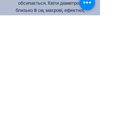
обсипається. Квіти діаметром
близько 8 см, махрові, ефектної,
злегка кокетливою форми. Лист
матовий, темно-зелений.
Колір: червоний з білим оборотом
пелюстки
Кількість квіток на стеблі: 1
Аромат: слабкий
Розмір квітки: 8 см
Цвітіння: повторноквітуча
Посадка куща троянди та
догляд
Посадка куща троянди – це
важливий етап вирощування
троянд у саду.
Ось кроки, які
допоможуть вам успішно посадити
кущ троянди:
Виберіть місце:
Виберіть