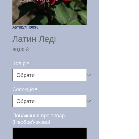
Артикул: 10096
Латин Леді
Ціна
80,00 ₴
Колір
*
Селекція
*
Побажання про товар
(Необов'язково)