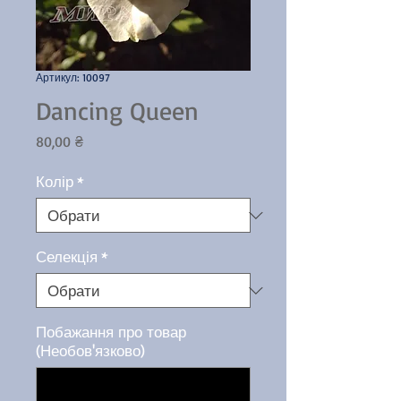
Артикул: 10097
Dancing Queen
Ціна
80,00 ₴
Колір
*
Селекція
*
Побажання про товар
(Необов'язково)