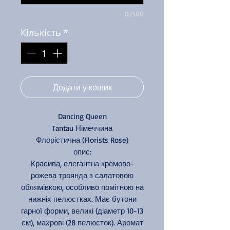
0/500
Кількість
*
Додати у кошик
Dancing Queen
Tantau Німеччина
Флорістична (Florists Rose)
опис:
Красива, елегантна кремово-
рожева троянда з салатовою
облямівкою, особливо помітною на
нижніх пелюстках. Має бутони
гарної форми, великі (діаметр 10-13
см), махрові (28 пелюсток). Аромат