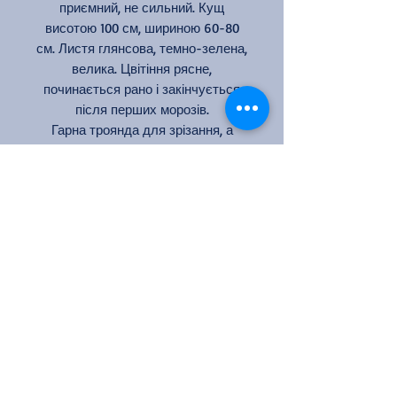
приємний, не сильний. Кущ
висотою 100 см, шириною 60-80
см. Листя глянсова, темно-зелена,
велика. Цвітіння рясне,
починається рано і закінчується
після перших морозів.
Гарна троянда для зрізання, а
також ландшафтна троянда. Має
нагороду «Золота медаль» в 2006
р
Колір: кремово-рожевий
Кількість квіток на стеблі: 1
Аромат: слабкий
Розмір квітки: 10-13 см
Висота: 80-100 см
Ширина: 60-80 см
Цвітіння: повторноквітуча
Посадка куща троянди та