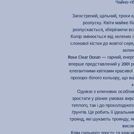
Чайно-гіб
Загострений, щільний, трохи 
розпуску. Квіти майже біл
розпускається, зберігаючи вс
Колір змінюється від зелених 
слонової кістки до жовтої сер
зелен
Rose Clear Ocean — гарний, енер
вперше представлений у 2001 ро
елегантними квітками красивої 
прозоро-білого кольору, що ви
к
Однією з ключових особливо
зростати у різних умовах вир
теплого, так і до прохолодног
ґрунтів. Це робить її ідеальн
троянд, які шукають троянду, 
висок
Крім сильного зросту та красив