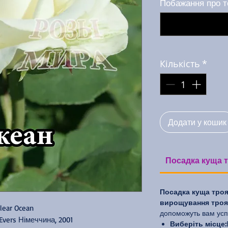
Побажання про т
Кількість
*
Додати у кошик
Посадка куща т
Посадка куща троя
вирощування троян
lear Ocean
допоможуть вам усп
Evers Німеччина, 2001
Виберіть місце: