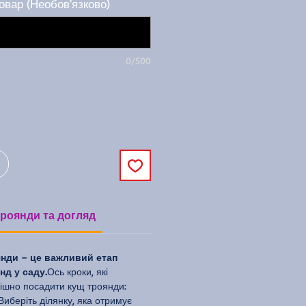
овар (Необов'язково)
0/500
роянди та догляд
нди – це важливий етап
д у саду.
Ось кроки, які
ішно посадити кущ троянди:
Виберіть ділянку, яка отримує