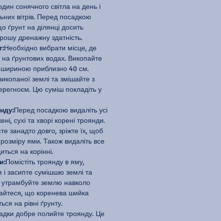
ин сонячного світла на день і
ьних вітрів. Перед посадкою
о ґрунт на ділянці досить
рошу дренажну здатність.
т:
Необхідно вибрати місце, де
 на ґрунтових водах. Викопайте
 шириною приблизно 40 см.
викопаної землі та змішайте з
регноєм. Цю суміш покладіть у
нду:
Перед посадкою видаліть усі
ні, сухі та хворі корені троянди.
те занадто довго, зріжте їх, щоб
 розміру ями. Також видаліть все
иться на корінні.
и:
Помістіть троянду в яму,
я і засипте сумішшю землі та
о утрамбуйте землю навколо
найтеся, що коренева шийка
ся на рівні ґрунту.
адки добре полийте троянду. Це