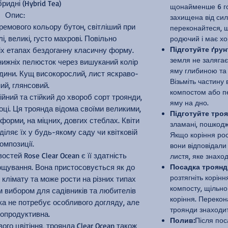
ридні (Hybrid Tea)
щонайменше 6 год
Опис:
захищена від сил
кремового кольору бутон, світліший при
переконайтеся, щ
і, великі, густо махрові. Повільно
родючий і має хо
Підготуйте ґрун
іх етапах бездоганну класичну форму.
земля не залягає
нижніх пелюсток через вишуканий колір
яму глибиною та
едини. Кущ високорослий, лист яскраво-
Візьміть частину 
ий, глянсовий.
компостом або пе
гійний та стійкий до хвороб сорт троянди,
яму на дно.
ці. Ця троянда відома своїми великими,
Підготуйте троя
форми, на міцних, довгих стеблах. Квіти
зламані, пошкодже
діляє їх у будь-якому саду чи квітковій
Якщо коріння рос
омпозиції.
вони відповідали
стей Rose Clear Ocean є її здатність
листя, яке знаход
ощування. Вона пристосовується як до
Посадка троянд
розтягніть корінн
о клімату та може рости на різних типах
компосту, щільн
им вибором для садівників та любителів
коріння. Переко
яка не потребує особливого догляду, але
троянди знаходить
опродуктивна.
Полив:
Після пос
ого цвітіння, троянда Clear Ocean також