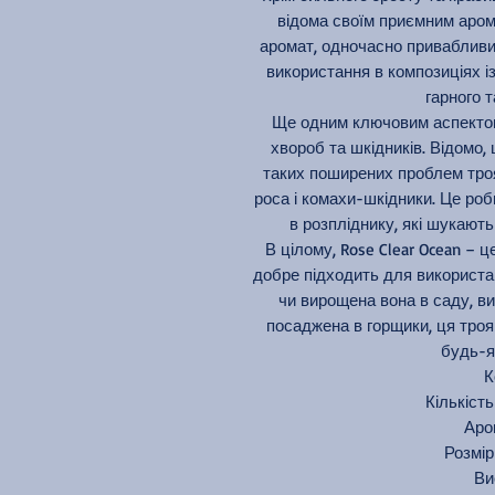
відома своїм приємним арома
аромат, одночасно привабливий
використання в композиціях із
гарного 
Ще одним ключовим аспектом 
хвороб та шкідників. Відомо,
таких поширених проблем троя
роса і комахи-шкідники. Це роб
в розпліднику, які шукают
В цілому, Rose Clear Ocean – 
добре підходить для використан
чи вирощена вона в саду, ви
посаджена в горщики, ця троя
будь-я
К
Кількість
Аро
Розмір 
Ви