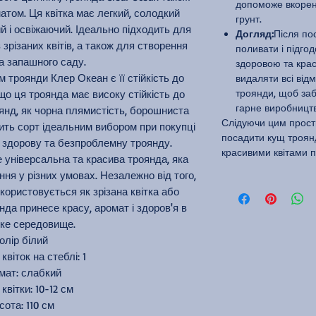
допоможе вкорен
том. Ця квітка має легкий, солодкий
грунт.
 і освіжаючий. Ідеально підходить для
Догляд:
Після по
 зрізаних квітів, а також для створення
поливати і підго
та запашного саду.
здоровою та крас
троянди Клер Океан є її стійкість до
видаляти всі від
троянди, щоб заб
 що ця троянда має високу стійкість до
гарне виробництво
нд, як чорна плямистість, борошниста
Слідуючи цим прост
ить сорт ідеальним вибором при покупці
посадити кущ троян
ь здорову та безпроблемну троянду.
красивими квітами п
це універсальна та красива троянда, яка
ня у різних умовах. Незалежно від того,
користовується як зрізана квітка або
нда принесе красу, аромат і здоров'я в
ке середовище.
олір білий
 квіток на стеблі: 1
мат: слабкий
квітки: 10-12 см
сота: 110 см