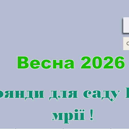
Весна 2026
янди для саду
мрії
!