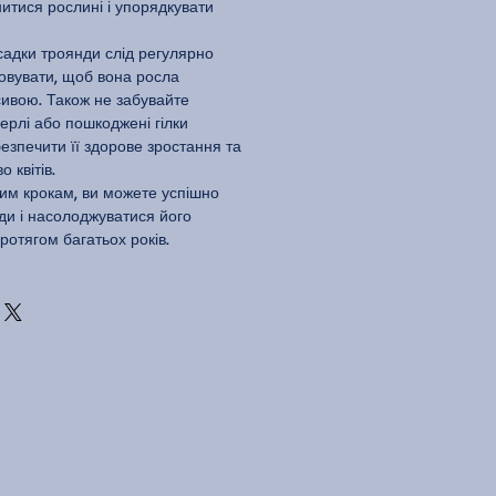
итися рослині і упорядкувати
садки троянди слід регулярно
довувати, щоб вона росла
ивою. Також не забувайте
мерлі або пошкоджені гілки
езпечити її здорове зростання та
 квітів.
им крокам, ви можете успішно
ди і насолоджуватися його
ротягом багатьох років.