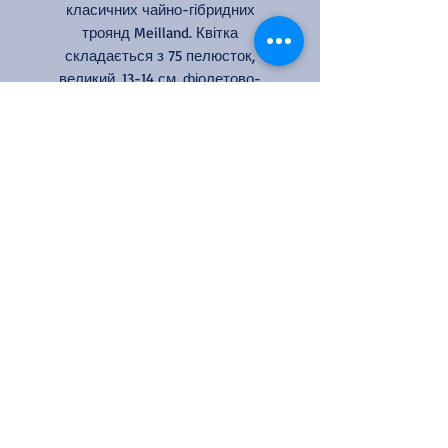
класичних чайно-гібридних
троянд Meilland. Квітка
складається з 75 пелюсток,
великий, 13-14 см, фіолетово-
пурпурний.
Колір: фіолетово-бузковий
Кількість квіток на стеблі: 1
Аромат: сильний
Розмір квітки: 12-14 см
Висота: 80-100 см
Ширина: 60 см
Цвітіння: повторноквітуча
Посадка куща троянди та
догляд
Посадка куща троянди – це
важливий етап вирощування
троянд у саду.
Ось кроки, які
допоможуть вам успішно посадити