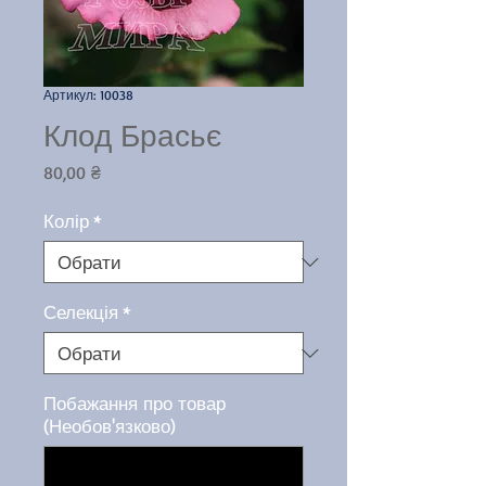
Артикул: 10038
Клод Брасьє
Ціна
80,00 ₴
Колір
*
Селекція
*
Побажання про товар
(Необов'язково)