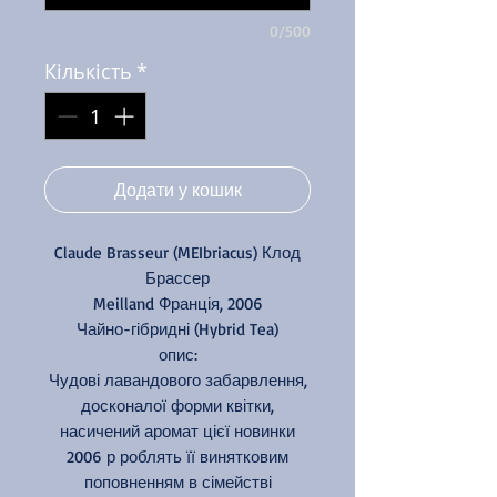
0/500
Кількість
*
Додати у кошик
Claude Brasseur (MEIbriacus) Клод
Брассер
Meilland Франція, 2006
Чайно-гібридні (Hybrid Tea)
опис:
Чудові лавандового забарвлення,
досконалої форми квітки,
насичений аромат цієї новинки
2006 р роблять її винятковим
поповненням в сімействі