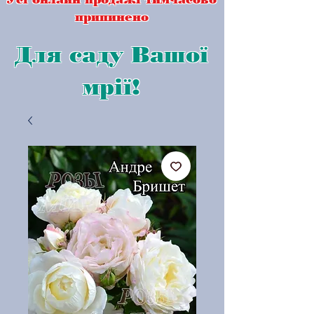
припинено
Для саду Вашої
мрії!