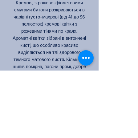
Кремові, з рожево-фіолетовими
смугами бутони розкриваються в
чарівні густо-махрові (від 41 до 56
пелюсток) кремові квітки з
рожевими тінями по краях.
Ароматні квітки зібрані в витончені
кисті, що особливо красиво
виділяються на тлі здорового
темного матового листя. Кількість
шипів помірна, пагони прямі, добре
розгалужені, утворюють гарний
кущ. Рослину можна висаджувати
до груп, а також використовувати
солітерні посадки.
Колір: ніжно-кремовий
Кількість квіток на стеблі: 3-5
Аромат: сильний
Розмір квітки: 8-9 см
Висота: 80-100см
Ширина: 70 см