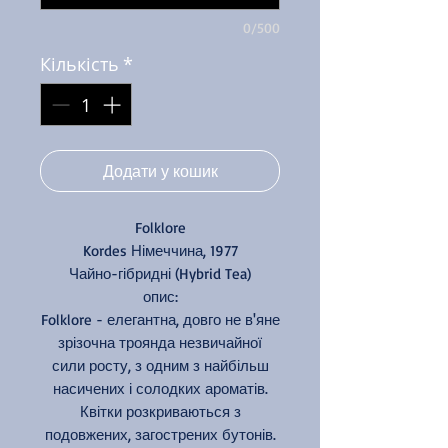
0/500
Кількість
*
Додати у кошик
Folklore
Kordes Німеччина, 1977
Чайно-гібридні (Hybrid Tea)
опис:
Folklore - елегантна, довго не в'яне
зрізочна троянда незвичайної
сили росту, з одним з найбільш
насичених і солодких ароматів.
Квітки розкриваються з
подовжених, загострених бутонів.