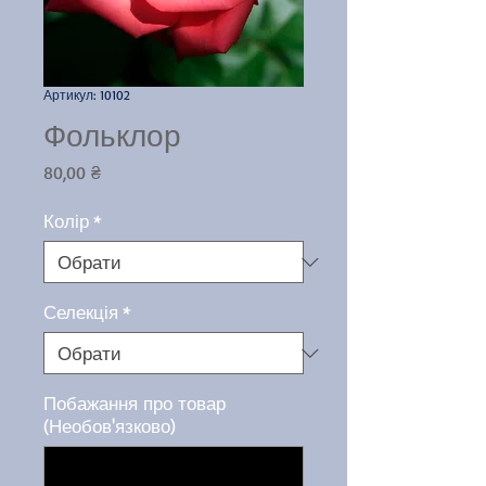
Артикул: 10102
Фольклор
Ціна
80,00 ₴
Колір
*
Селекція
*
Побажання про товар
(Необов'язково)