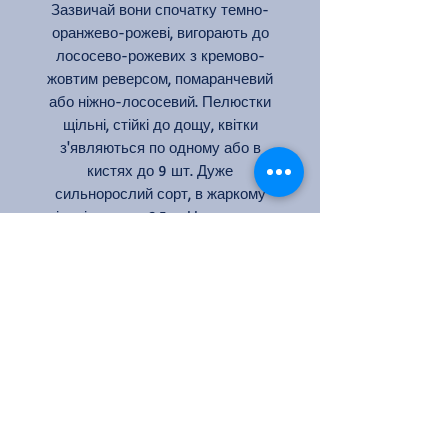
Зазвичай вони спочатку темно-
оранжево-рожеві, вигорають до
лососево-рожевих з кремово-
жовтим реверсом, помаранчевий
або ніжно-лососевий. Пелюстки
щільні, стійкі до дощу, квітки
з'являються по одному або в
кистях до 9 шт. Дуже
сильнорослий сорт, в жаркому
кліматі досягає 2,5 м. На виставках
завойовував численні нагороди.
Цвіте рясно, гарне повторне
цвітіння, дуже чуйний на підгодівлі.
Колір: абрикосово-помаранчевий
Кількість квіток на стеблі: 1
Аромат: сильний
Розмір квітки: 10-11 см
Висота: 120-150 см
Ширина: 100 см
Цвітіння: повторноквітуча