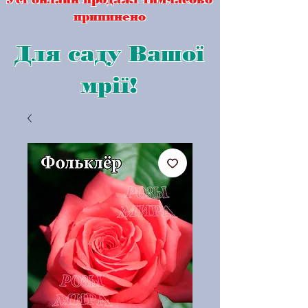
припинено
Для саду Вашої
мрії!