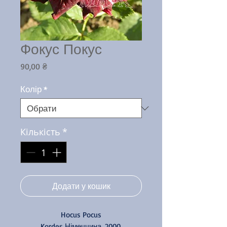
Фокус Покус
Ціна
90,00 ₴
Колір
*
Кількість
*
Додати у кошик
Hocus Pocus
Kordes Німеччина, 2000.