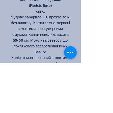
(Florists Rose)
опис:
Чудове забарвлення, вражає всіх
без винятку. Квітки темно-червоні
з жовтими нерегулярними
смугами. Квітки невеликі, висота
50-60 см. Можлива реверсія до
початкового забарвлення Black
Beauty.
Колір: темно-червоний з жовтими
смугами, смугастий
Кількість квіток на стеблі: 1
Аромат: слабкий
Розмір квітки: 6-7 см
Висота: 50-60 см
Ширина: 40 см
Стійкість до дощу: низька
Цвітіння: повторноквітуча